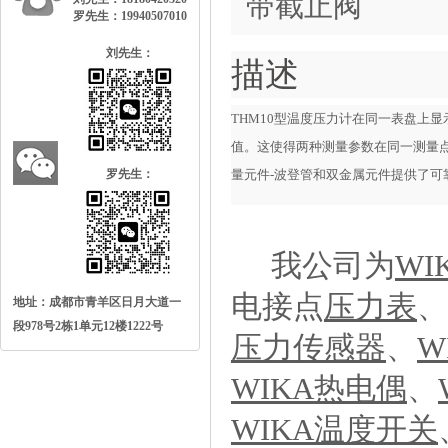
带截止阀
罗先生：19940507010
刘先生：
描述
THM10型温度压力计在同一表盘上
值。这使得两种测量参数在同一测量
罗先生：
量元件-波登管和双金属元件提供了可
我公司为
WI
电接点
压力表
、
地址：成都市青羊区日月大道一
段978号2栋1单元12楼1222号
压力传感器
、
W
WIKA热电偶
、
WIKA温度开关