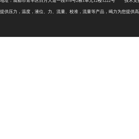
地址：成都市青羊区日月大道一段978号2栋1单元12楼1222号
技术支
提供压力，温度，液位、力、流量、校准，流量等产品，竭力为您提供