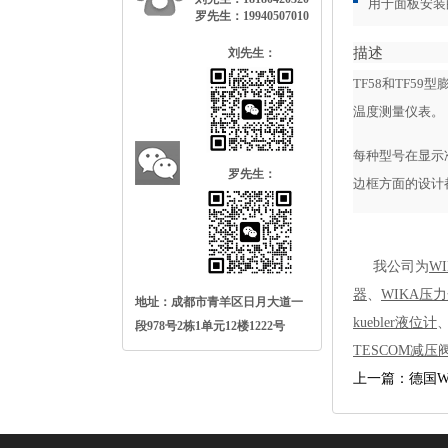
用于面板安装
罗先生：19940507010
描述
刘先生：
TF58和TF5
温度测量仪表。
每种型号在显示
罗先生：
边框方面的设计
我公司为
WI
器
、
WIKA压
地址：成都市青羊区日月大道一
kuebler液位计
段978号2栋1单元12楼1222号
TESCOM减压
上一篇：德国W