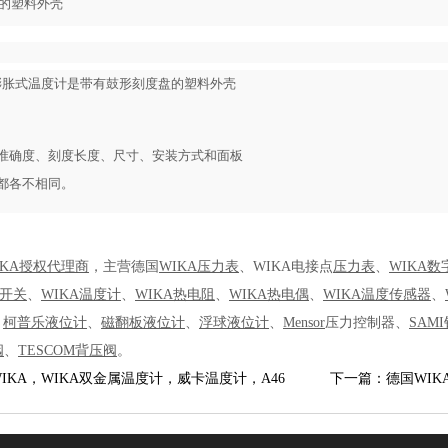
的塑料外壳
9型膨胀式温度计是带有鼓形刻度盘的塑料外壳
准确度、刻度长度、尺寸、安装方式和面板
都各不相同。
KA
授权代理商
，主营德国
WIKA
压力表
、WIKA电接点
压力表
、
WIKA
力开关
、
WIKA温度计
、
WIKA热电阻
、
WIKA热电偶
、
WIKA温度传感器
、
、
柯普乐液位计
、
磁翻板液位计
、
浮球液位计
、
Mensor
压力控制器、
SAM
阀
、
TESCOM背压阀
。
IKA，WIKA双金属温度计，威卡温度计，A46
下一篇：德国WIK